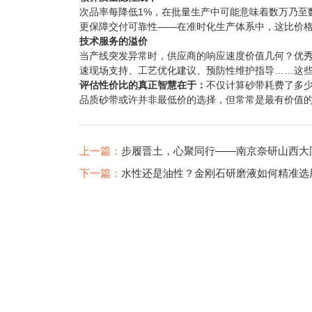
次品率每降低1%，在批量生产中可能意味着数万乃至
更保障交付可靠性——在准时化生产体系中，这比价
技术服务的溢价
当产线突发异常时，供应商的响应速度价值几何？优秀
速现场支持、工艺优化建议、预防性维护指导……这
评估性价比的真正智慧在于：
不仅计算砂带耗费了多
品质砂带或许并非最低价的选择，但常常是最有价值
上一篇：
步履晋土，心聚同行——南京奈研山西大
下一篇：
水性还是油性？金刚石研磨液如何精准选