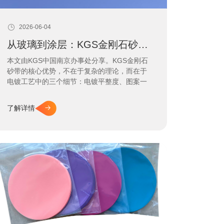
2026-06-04
从玻璃到涂层：KGS金刚石砂带如何用“三个细节”解决干磨发热与过早失效
本文由KGS中国南京办事处分享。KGS金刚石
砂带的核心优势，不在于复杂的理论，而在于
电镀工艺中的三个细节：电镀平整度、图案一
致性、植砂均匀度。文章从这三个维度出发，
解析普通砂带为何容易发热、糊死、寿命短，
了解详情
以及KGS如何通过精准控制这些细节，在玻璃
加工、石材地面、造纸修复及热喷涂涂层等场
景中，实现更稳定的切削力、更长的使用寿命
与更优的工件质量。