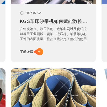
2026-07-02
KGS车床砂带机如何赋能数控车床实现高精度抛光？
在钢铁冶金、液压传动、造纸印刷以及化纤拉
丝等重工业领域，辊轴、液压杆、轴承等核心
工件的表面质量，往往直接决定了整机的使用
寿命与运行稳定性。传统的车削精加工往往难
以兼顾极高的表面光洁度（Ra值）。今天，
了解详情
我们带您深入了解一款被誉为“车床上的磨削
专家”-----KGS MS-50/MS-25车床砂带机。