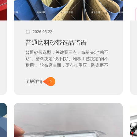
2026-05-22
普通磨料砂带选品暗语
普通砂带选型，关键看三点：布基决定“贴不
贴”、磨料决定“快不快”、堆积工艺决定“耐不
耐用”。软布磨曲面，硬布扛重压；陶瓷磨不
锈钢，碳化硅磨铝；要寿命选堆积，要光洁选
金字塔。
了解详情