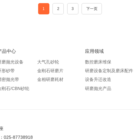
1
2
3
下一页
产品中心
应用领域
研磨抛光设备
大气孔砂轮
数控磨床维保
环形砂带
金刚石研磨片
研磨设备定制及磨床配件
精密抛光带
金相研磨耗材
设备升迁改造
金刚石/CBN砂轮
研磨抛光产品
座
25-87738918